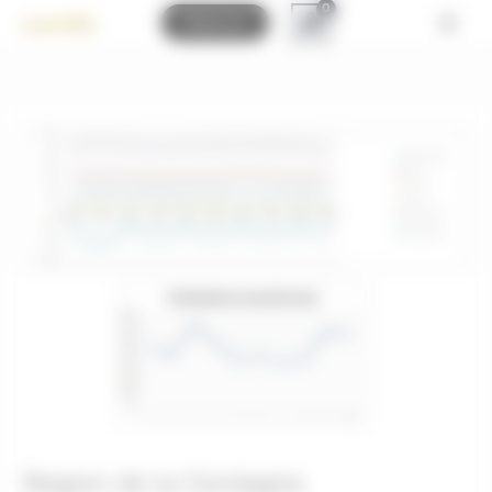
Bienvenue chez Montgolfières des Pyrénées Gestion du consenteme
Réserver
Region de la Cerdagne