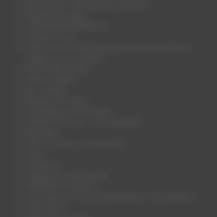
BARCELONE en Montgolfière (Espagne)
BEAUNE Bourgogne
CONDITIONS GÉNÉRALES
Contactez nous
https://www.montgolfieresdespyrenees.com/offrir-en-
cadeau-un-vol-en-ballon/
INFOS PRACTIQUES
Mentions légales
Mon compte
Monsieur Fern Muga
Montgolfières des Pyrénées
Nacelle Privée pour 2 en Montgolfière
Notre blog
Offrir en cadeau un vol en ballon
Panier
Partenaires
Politique de Confidentialité
PROVENCE Forcalquier
Savoir plus sur le Vol en Montgolfière en Fontainebleau
Sites d’envol