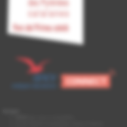
Naviguer
TARIFS
des vols en montgolfière
ÎLE-DE-FRANCE Fontainebleau (Seine-et-Marne)