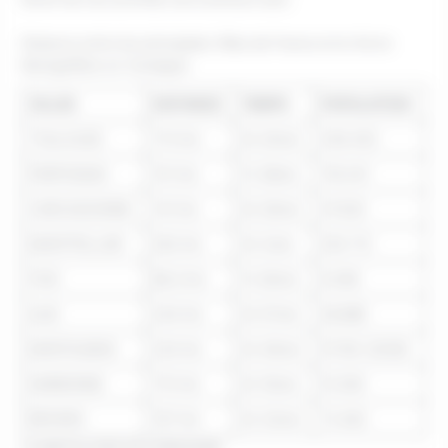
Distance entre les principales Villes de France et le Vol en
Montgolfière en Cerdagne
VILLES
DISTANCE
TEMPS
POPULATION
TOULOUSE
173 Km
2h 20min
439.453
PERPIGNAN
101 Km
1h 38min
116.041
CARCASSONNE
141 Km
2h 29min
47.620
MONTPELLIER
262 Km
3h 3min
253.712
FOIX
86,5 Km
1h 26min
9.658
ALBI
244 Km
2h 57min
48.889
MONTAUBAN
224 Km
2h 49min
57.150 (2008)
NARBONNE
170 Km
2h 16min
51.306
BÉZIERS
197 Km
2h 33min
72.462
CLIMATOLOGIE EN CERDAGNE