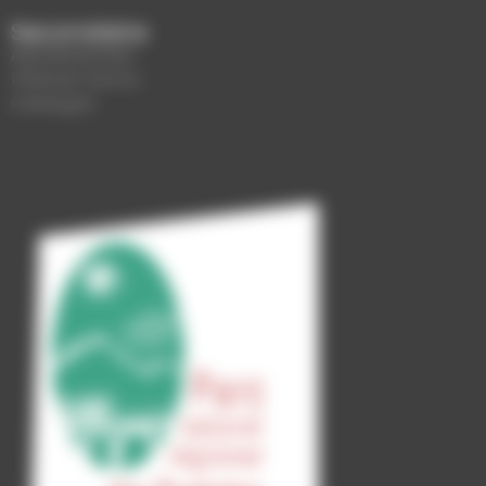
Secondaire
AERÒDROM D'ALP
17538 ALP, Girona
Catalogne