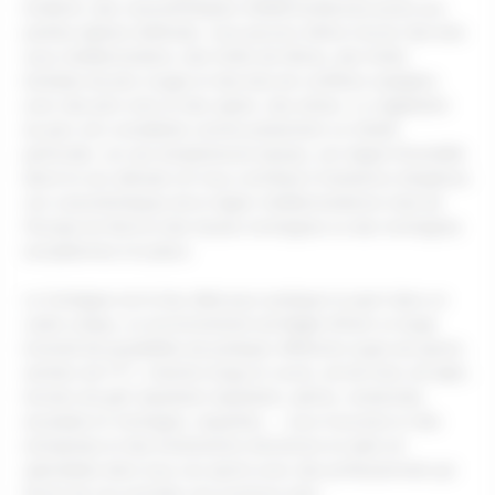
évidents: des caractéristiques méditerranéennes pures aux
prairies alpines d’altitude, vous pouvez même trouver des bois
sous-méditerranéens, des forêts de hêtres, des forêts
boréales de pins rouges et des bois de conifères subalpins
avec des pins noirs et des sapins. des arbres. La végétation
du parc est considérée comme présentant un intérêt
particulier, car ses températures basses, son degré d’humidité
élevé et son altitude ont tous contribué à l’existence d’espèces
non caractéristiques de la région méditerranéenne mais de
l’Europe du Nord et des hautes montagnes ou des montagnes
européennes à la place.
La Cerdagne est le lieu idéal pour pratiquer le sport dans un
cadre unique, un environnement privilégié offrant un large
éventail de possibilités de pratiquer différents types de sports:
sentiers de VTT, chemins longs et courts, ski de fond, ski alpin,
terrains de golf, équitation équitation, pêche, randonnée,
escalade en montagne, raquettes … vous trouverez ici des
entreprises et des événements d’aventure en plein air
spécialisés dans tous ces sports avec des professionnels qui
feront de ces activités une aventure sûre.