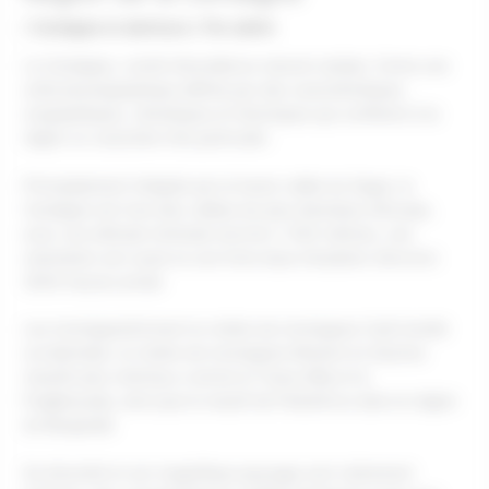
/
Cerdagne et alentours
/ Par
admin
La Cerdagne, comté d’excellence naturel catalan, forme une
unité physiographique définie par des caractéristiques
orographiques, climatiques et historiques qui confèrent à la
région un caractère très particulier.
Principalement intégrée par la haute vallée du Segre, la
Cerdagne est l’une des vallées les plus étendues d’Europe,
avec une altitude minimale (environ 1 000 mètres), une
orientation est-ouest et une forte dose d’isolation d’environ
3000 heures année
Les montagnesforment la chaîne de montagnes Cadí (moitié
occidentale), la chaîne de montagnes Moixeró et d’autres
massifs plus orientaux comme la Tossa d’Alp et la
Puigllançada, ainsi que le massif de Pedraforca dans la région
du Berguedà.
Sa diversité et son magnifique paysage sont clairement