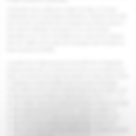
L’orientation de la vallée de la région de celle-ci à l’ouest,
inhabituelle dans l’hydrologie pyrénéenne, l’étendue de la tête
de lit fluviale et l’altitude des montagnes qui frôlent parfois 3
000 mètres d’altitude, fournissent il a un microclimat
spécifique avec moins d’humidité avec celui qui est habituel
dans les vallées de la chaîne de montagnes des Pyrénées et
beaucoup plus ensoleillé.
Les pluies et la neige donnent environ 850 mm à Puigcerdá
chaque année avec un minimum en hiver et un maximum en
juillet. Ils trouvent trois types de climats: le climat alpin à 2400
m d’altitude, le climat subalpin dans les zones ombragées
(1600-2300 m) et le climat méditerranéen dans la plaine. Les
températures sont froides et rigoureuses en hiver (-1 º – +1º
dans la vallée), mais avec beaucoup d’heures (heure) du Soleil
qu’elles augmentent en été (17-19 ° C dans la vallée), et
jusqu’à (même) 6-8 °C dans les plus hauts sommets). Les
heures (les heures) d’attaque du soleil dans l’ombre sont
minimes, alors qu’au soleil, les chiffres sont considérés comme