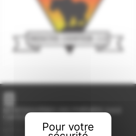
MONTGOLFIÈRES DES PYRÉNÉES, S.A.S
Central de réservation
11, Rue du Torrent
66760 Bourg-Madame, France