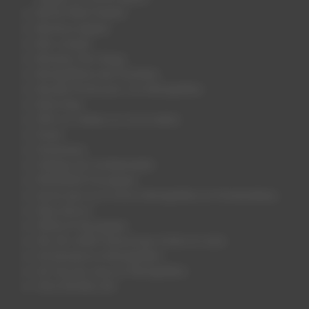
INFOS PRACTIQUES
Mentions légales
Mon compte
Monsieur Fern Muga
Montgolfières des Pyrénées
Nacelle Privée pour 2 en Montgolfière
Notre blog
Offrir en cadeau un vol en ballon
Panier
Partenaires
Politique de Confidentialité
PROVENCE Forcalquier
Savoir plus sur le Vol en Montgolfière en Fontainebleau
Sites d’envol
VÉZELAY Bourgogne
VAL DE LOIRE Chenonceau (Indre et Loire)
Vol Semaine en Montgolfière
Vol Tous les Jours en Montgolfière
VOLS EN BALLON