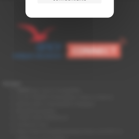
Naviguer
TARIFS
des vols en montgolfière
ÎLE-DE-FRANCE Fontainebleau (Seine-et-Marne)
BARCELONE en Montgolfière (Espagne)
BEAUNE Bourgogne
CONDITIONS GÉNÉRALES
Contactez nous
https://www.montgolfieresdespyrenees.com/offrir-en-
cadeau-un-vol-en-ballon/