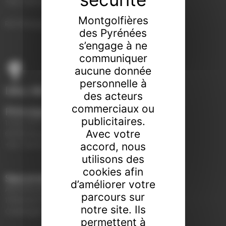
+33 7 69 16 48 64
Montgolfières
RCS Perpignan 878 721 265
des Pyrénées
s’engage à ne
communiquer
aucune donnée
personnelle à
Lieu de RDV
des acteurs
commerciaux ou
Principal
publicitaires.
11, Rue du Torrent
Avec votre
66760 Bourg-Madame, France
accord, nous
+33 7 69 16 48 64
utilisons des
cookies afin
Secondaire
d’améliorer votre
AERÒDROM D'ALP
parcours sur
17538 ALP, Girona
notre site. Ils
Catalogne
permettent à