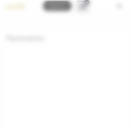
Bienvenue chez Montgolfières des Pyrénées Gestion du consenteme
Réserver
Partenaires