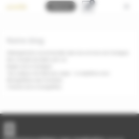
Bienvenue chez Montgolfières des Pyrénées Gestion du consenteme
Réserver
Notre blog
Hébergements recommandés dans les environs de Cerdagne
Nos conseils de ballon pré-vol
Region de la Cerdagne
Top cadeaux de Noël pour papa – Le baptême avec
Montgolfières des Pyrénées
L’histoire de la montgolfière