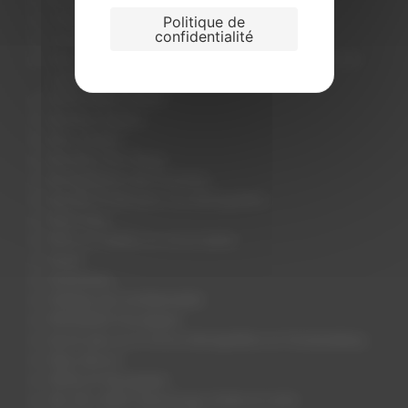
CONDITIONS GÉNÉRALES
Politique de
confidentialité
Contactez nous
https://www.montgolfieresdespyrenees.com/offrir-en-
cadeau-un-vol-en-ballon/
INFOS PRACTIQUES
Mentions légales
Mon compte
Monsieur Fern Muga
Montgolfières des Pyrénées
Nacelle Privée pour 2 en Montgolfière
Notre blog
Offrir en cadeau un vol en ballon
Panier
Partenaires
Politique de Confidentialité
PROVENCE Forcalquier
Savoir plus sur le Vol en Montgolfière en Fontainebleau
Sites d’envol
VÉZELAY Bourgogne
VAL DE LOIRE Chenonceau (Indre et Loire)