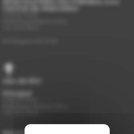
MONTGOLFIÈRES DES PYRÉNÉES, S.A.S
Central de réservation
11, Rue du Torrent
66760 Bourg-Madame, France
+33 7 69 16 48 64
RCS Perpignan 878 721 265
Lieu de RDV
Principal
11, Rue du Torrent
66760 Bourg-Madame, France
+33 7 69 16 48 64
Secondaire