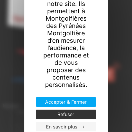
notre site. Ils
permettent à
Montgolfières
des Pyrénées
Montgolfière
d’en mesurer
l’audience, la
performance et
de vous
proposer des
contenus
personnalisés.
Accepter & Fermer
Naviguer
TARIFS
des vols en montgolfière
Refuser
ÎLE-DE-FRANCE Fontainebleau (Seine-et-Marne)
BARCELONE en Montgolfière (Espagne)
En savoir plus -->
BEAUNE Bourgogne