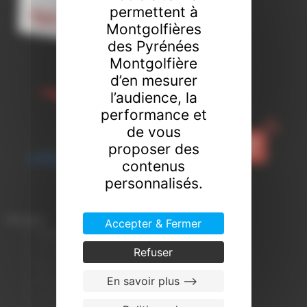
permettent à
Montgolfières
des Pyrénées
Montgolfière
d’en mesurer
l’audience, la
performance et
de vous
proposer des
contenus
personnalisés.
Naviguer
Accepter & Fermer
TARIFS
des vols en montgolfière
ÎLE-DE-FRANCE Fontainebleau (Seine-et-Marne)
Refuser
BARCELONE en Montgolfière (Espagne)
En savoir plus -->
BEAUNE Bourgogne
CONDITIONS GÉNÉRALES