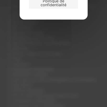
Politique de
Contactez nous
confidentialité
https://www.montgolfieresdespyrenees.com/offrir-en-
cadeau-un-vol-en-ballon/
INFOS PRACTIQUES
Mentions légales
Mon compte
Monsieur Fern Muga
Montgolfières des Pyrénées
Nacelle Privée pour 2 en Montgolfière
Notre blog
Offrir en cadeau un vol en ballon
Panier
Partenaires
Politique de Confidentialité
PROVENCE Forcalquier
Savoir plus sur le Vol en Montgolfière en Fontainebleau
Sites d’envol
VÉZELAY Bourgogne
VAL DE LOIRE Chenonceau (Indre et Loire)
Vol Semaine en Montgolfière
Vol Tous les Jours en Montgolfière