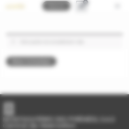
Bienvenue chez Montgolfières des Pyrénées Gestion du consenteme
Réserver
Votre panier est actuellement vide.
Retour à la boutique
MONTGOLFIÈRES DES PYRÉNÉES, S.A.S
Central de réservation