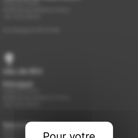
11, Rue du Torrent
66760 Bourg-Madame, France
+33 7 69 16 48 64
RCS Perpignan 878 721 265
Lieu de RDV
Principal
11, Rue du Torrent
66760 Bourg-Madame, France
+33 7 69 16 48 64
Secondaire
AERÒDROM D'ALP